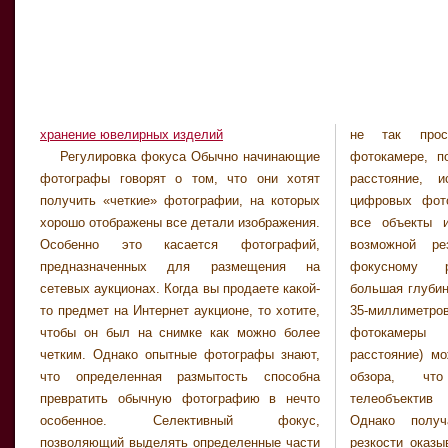
хранение ювелирных изделий
не так прос
Регулировка фокуса Обычно начинающие
фотокамере, поскольку короткое фокусное
фотографы говорят о том, что они хотят
расстояние, используемое в объективах
получить «четкие» фотографии, на которых
цифровых фотокамер, позволяет получить
хорошо отображены все детали изображения.
все объекты изображения с максимально
Особенно это касается фотографий,
возможной резкостью. Более короткому
предназначенных для размещения на
фокусному расстоянию соответствует
сетевых аукционах. Когда вы продаете какой-
большая глубина резкости. Съемка в режиме
то предмет на Интернет аукционе, то хотите,
35-миллиметрового телеобъектива цифровой
чтобы он был на снимке как можно более
фотокамеры (реальное фокусное
четким. Однако опытные фотографы знают,
расстояние) может обеспечить то же поле
что определенная размытость способна
обзора, что и 135-миллиметровый
превратить обычную фотографию в нечто
телеобъектив пленочной фотокамеры.
особенное. Селективный фокус,
Однако получаемая при этом глубина
позволяющий выделять определенные части
резкости оказывается гораздо ближе к той,