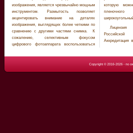
изображения, является чрезвычайно мощным
которую можно обеспечить с помощью
инструментом. Размытость позволяет
пленочного фотоаппарата, имеющего
акцентировать внимание на деталях
широкоугольный
изображения, выглядящих более четкими по
Лицензия
сравнению с другими частями снимка. К
Российско
сожалению, селективным фокусом
Аккредитация 
цифрового фотоаппарата воспользоваться
Copyright © 2016-2026 - по 