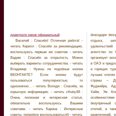
драмтеатр киров официальный
благодаря без
дайвингом, сер
Василий : Спасибо! Отличная работа! -
отдыха, шо
рыбалкой и т.д
читать Кирилл : Спасибо за рекомендацию,
удовольст
отдыха разр
воспользуюсь первым же советом - читать
агентство по
программы, от
Вадим : Спасибо за открытость. Можно
организует экс
Туры в ОАЭ 
выбирать варианты сотрудничества. - читать
в ОАЭ и предла
поклонников шо
Владимир : Нужны ли подобные кнопки
и горящих ту
находится с
ВКОНТАКТЕ? Если кнопки будут
лучших отелях
центров, бутико
пользоваться популярностью, то
страны – Ду
счет беспош
однозначно... - читать Володя : Спасиба, за
Фуджейра, Ад
приобрести 
корысную информацию. - читать cthutq-68 :
Хайм, Ум Аль
Очень полезная и интересная статья,
особенностя
обязательно воспользуюсь Вашими
безупречный 
советами. - читать Карина : Интересные
отелей, а так
советы, попробую воспользоваться)) - читать
развлечений, 